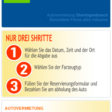
Autovermietung
Shertogenbosch
Besondere Preise alles inklusive
AUTOVERMIETUNG